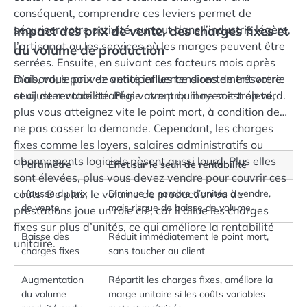
conséquent, comprendre ces leviers permet de
sécuriser votre activité, surtout dans l’industrie légère,
Impact des prix de vente, des charges fixes et
l’artisanat ou les services où les marges peuvent être
du volume de production
serrées. Ensuite, en suivant ces facteurs mois après
mois, vous pouvez anticiper les tensions de trésorerie
D’abord, le prix de vente influence directement votre
et ajuster votre stratégie avant qu’il ne soit trop tard.
seuil de rentabilité. Plus votre prix moyen est élevé,
plus vous atteignez vite le point mort, à condition de
ne pas casser la demande. Cependant, les charges
fixes comme les loyers, salaires administratifs ou
abonnements logiciels pèsent aussi lourd. Plus elles
Paramètre
Effet sur le seuil de rentabilité
sont élevées, plus vous devez vendre pour couvrir ces
coûts. De plus, le volume de production ou de
Hausse du prix
Diminue le nombre d’unités à vendre,
de vente
mais risque de baisse de volume
prestations joue un rôle clé, car il dilue les charges
fixes sur plus d’unités, ce qui améliore la rentabilité
Baisse des
Réduit immédiatement le point mort,
unitaire.
charges fixes
sans toucher au client
Augmentation
Répartit les charges fixes, améliore la
du volume
marge unitaire si les coûts variables