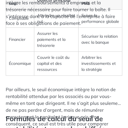
Objectif principal
intègre les remboursements d’emprunts et la
seuil
PME
trésorerie nécessaire pour faire tourner la boîte. Il
Atteindre un résultat
Suivre la
s’intéresse donc à la capacité de l’entreprise à faire
Comptable
nul
performance globale
face à ses obligations de paiement.
Assurer les
Sécuriser la relation
Financier
paiements et la
avec la banque
trésorerie
Couvrir le coût du
Arbitrer les
Économique
capital et des
investissements et
ressources
la stratégie
Par ailleurs, le seuil économique intègre la notion de
rentabilité attendue par les associés ou par vous-
même en tant que dirigeant. Il ne s’agit plus seulement
de ne pas perdre d’argent, mais de rémunérer
correctement le capital et le risque pris. Par
Formules de calcul du seuil de
conséquent, ce seuil est très utile pour comparer