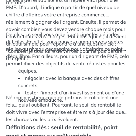
Le seuil de rentabilité est un repère vital pour une
rentable.
PME. D’abord, il indique à partir de quel niveau de
chiffre d’affaires votre entreprise commence
réellement à gagner de l’argent. Ensuite, il permet de
savoir combien vous devez vendre chaque mois pour
De plus, ce seuil vous aide à anticiper les périodes
couvrir toutes vos charges. Par conséquent, il devient
difficiles. En effet, vous pouvez comparer vos ventes
un outil simple pour répondre à une question clé :
réelles au niveau nécessaire pour atteindre ce point
“Combien je dois faire de ventes pour ne pas perdre
d’équilibre. Par ailleurs, pour un dirigeant de PME, cela
d’argent ?”.
permet de :
fixer des objectifs de vente réalistes pour les
équipes,
négocier avec la banque avec des chiffres
concrets,
tester l’impact d’un investissement ou d’une
Néanmoins, beaucoup de patrons le calculent une
nouvelle embauche.
fois… puis l’oublient. Pourtant, le seuil de rentabilité
doit vivre avec l’entreprise et être mis à jour dès que
les charges ou les prix évoluent.
Définitions clés : seuil de rentabilité, point
mort et marge sur coût variable