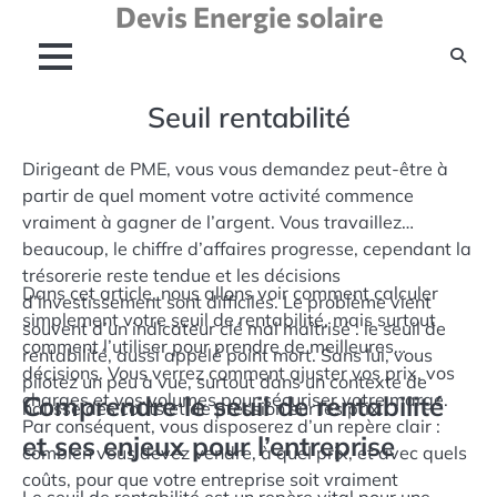
Devis Energie solaire
Skip
to
content
Seuil rentabilité
Dirigeant de PME, vous vous demandez peut-être à
partir de quel moment votre activité commence
vraiment à gagner de l’argent. Vous travaillez
beaucoup, le chiffre d’affaires progresse, cependant la
trésorerie reste tendue et les décisions
Dans cet article, nous allons voir comment calculer
d’investissement sont difficiles. Le problème vient
simplement votre seuil de rentabilité, mais surtout
souvent d’un indicateur clé mal maîtrisé : le seuil de
comment l’utiliser pour prendre de meilleures
rentabilité, aussi appelé point mort. Sans lui, vous
décisions. Vous verrez comment ajuster vos prix, vos
pilotez un peu à vue, surtout dans un contexte de
charges et vos volumes pour sécuriser votre marge.
Comprendre le seuil de rentabilité
hausse des coûts et de pression sur les prix.
Par conséquent, vous disposerez d’un repère clair :
et ses enjeux pour l’entreprise
combien vous devez vendre, à quel prix, et avec quels
coûts, pour que votre entreprise soit vraiment