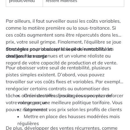
produit/vendu
restent maîtrisés
Par ailleurs, il faut surveiller aussi les coûts variables,
comme la matière première ou la sous-traitance. Si
ces coûts augmentent sans être répercutés dans les
prix, votre seuil grimpe. Finalement, l’équilibre se joue
donc entre un prix acceptable pour le marché, des
Stratégies pour abaisser le seuil de rentabilité et
charges fixes contenues et un volume réaliste au
améliorer la marge
regard de votre capacité de production et de vente.
Pour abaisser votre seuil de rentabilité, plusieurs
pistes simples existent. D’abord, vous pouvez
travailler sur vos coûts fixes et variables. Par exemple,
renégocier certains contrats ou automatiser des
tâches administratives. Ensuite, vous pouvez renforcer
Créer des offres packagées avec plus de
votre marge par une meilleure politique tarifaire. Vous
valeur perçue
pouvez notamment :
Segmenter vos prix selon les profils de clients
Mettre en place des hausses modérées mais
régulières
De plus, développer des ventes récurrentes, comme