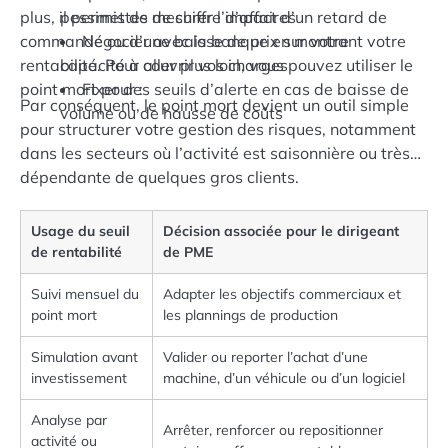
plus, il permet de mesurer l’impact d’un retard de
pessimistes de chiffre d’affaires
commande ou d’une baisse de prix sur votre
Négocier avec la banque en montrant votre
rentabilité. Pour aller plus loin, vous pouvez utiliser le
capacité à couvrir vos charges
point mort pour :
Fixer des seuils d’alerte en cas de baisse de
Par conséquent, le point mort devient un outil simple
volume ou de hausse de coûts
pour structurer votre gestion des risques, notamment
dans les secteurs où l’activité est saisonnière ou très
dépendante de quelques gros clients.
Usage du seuil
Décision associée pour le dirigeant
de rentabilité
de PME
Suivi mensuel du
Adapter les objectifs commerciaux et
point mort
les plannings de production
Simulation avant
Valider ou reporter l’achat d’une
investissement
machine, d’un véhicule ou d’un logiciel
Analyse par
Arrêter, renforcer ou repositionner
activité ou