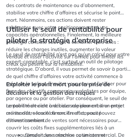
des contrats de maintenance ou d’abonnement,
stabilise votre chiffre d’affaires et sécurise le point
mort. Néanmoins, ces actions doivent rester
cohérentes avec votre positionnement et vos
Utiliser le seuil de rentabilité pour
capacités opérationnelles. Finalement, la meilleure
piloter la stratégie d’entreprise
stratégie consiste souvent à combiner trois axes :
réduire les charges inutiles, augmenter la valeur
Le seuil de rentabilité n’est pas qu’un calcul pour votre
vendue et lisser l’activité sur l’année pour limiter les
expert-comptable, c’est surtout un outil de pilotage
creux qui pèsent sur la rentabilité.
stratégique. D’abord, il vous permet de savoir à partir
de quel chiffre d’affaires votre activité commence à
créer de la valeur. Ensuite, vous pouvez l’utiliser pour
Exploiter le point mort pour la prise de
fixer des objectifs commerciaux réalistes par équipe,
décision et la gestion des risques
par agence ou par atelier. Par conséquent, le seuil de
rentabilité devient une boussole pour arbitrer entre
Le point mort aide à décider rapidement si un projet
croissance, sécurité financière et capacité
mérite d’être lancé ou non. En effet, vous pouvez
d’investissement.
estimer combien de ventes sont nécessaires pour
couvrir les coûts fixes supplémentaires liés à un
nouveau produit, une machine ou un commercial. De
Simuler des scénarios optimistes et