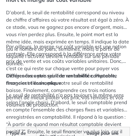
D’abord, le seuil de rentabilité correspond au niveau
de chiffre d’affaires où votre résultat est égal à zéro. À
ce stade, vous ne gagnez pas encore d’argent, mais
vous n’en perdez plus. Ensuite, le point mort est la
même idée, mais exprimée en temps. Il indique la date
Par ailleurs, la marge sur coût variable est une notion
(ou le nombre de jours, semaines, mois) à partir de
centrale. Elle correspond à la différence entre votre
laquelle l’activité devient rentable sur une période
prix de vente et vos coûts variables unitaires. Donc,
donnée.
c’est ce qui reste sur chaque vente pour payer vos
charges fixes puis générer un bénéfice. Plus cette
Différences entre seuil de rentabilité comptable,
marge est élevée, plus votre seuil de rentabilité
financier et économique
baisse. Finalement, comprendre ces trois notions
Le seuil de rentabilité n’a pas toujours le même sens
permet de mieux piloter vos prix, vos remises et vos
selon l’angle choisi. D’abord, le seuil comptable prend
volumes de production.
en compte l’ensemble des charges fixes et variables
enregistrées en comptabilité. Il répond à la question :
“À partir de quand mon résultat comptable devient
positif ?”. Ensuite, le seuil financier va plus loin, car il
Type de
Usage pour une