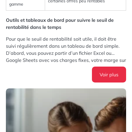
certaines offres peu rentables
gamme
Outils et tableaux de bord pour suivre le seuil de
rentabilité dans le temps
Pour que le seuil de rentabilité soit utile, il doit être
suivi régulièrement dans un tableau de bord simple.
D’abord, vous pouvez partir d’un fichier Excel ou
Google Sheets avec vos charges fixes, votre marge sur
coût variable et votre chiffre d’affaires mensuel.
Ensuite, vous reliez ce fichier à votre logiciel de
Voir plus
facturation ou à votre outil comptable pour
automatiser au maximum la mise à jour. De plus, il est
pertinent d’afficher dans ce tableau quelques
indicateurs visuels comme un graphique montrant le
point mort et la zone de profit. Finalement, partager ce
suivi avec vos responsables d’atelier, de chantier ou
d’agence favorise une culture de gestion et aide
chacun à comprendre l’impact de ses décisions sur la