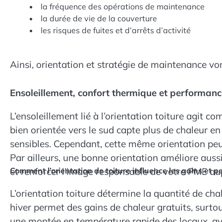
la fréquence des opérations de maintenance
la durée de vie de la couverture
les risques de fuites et d’arrêts d’activité
Ainsi, orientation et stratégie de maintenance von
Ensoleillement, confort thermique et performan
L’ensoleillement lié à l’orientation toiture agit
bien orientée vers le sud capte plus de chaleur en
sensibles. Cependant, cette même orientation peut 
Par ailleurs, une bonne orientation améliore aussi
et renforcer l’image responsable de votre PME aup
Comment l’orientation de toiture influence les gains et p
L’orientation toiture détermine la quantité de cha
hiver permet des gains de chaleur gratuits, surtout
une montée en température rapide des locaux, av