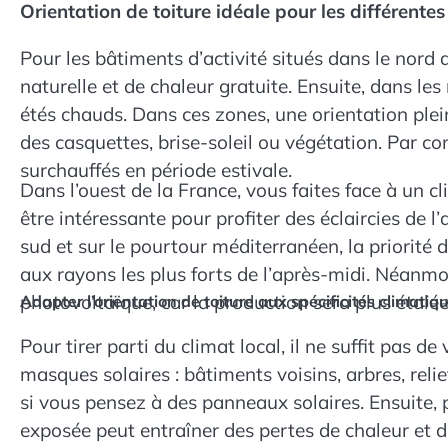
Orientation de toiture idéale pour les différent
Pour les bâtiments d’activité situés dans le nord
naturelle et de chaleur gratuite. Ensuite, dans les
étés chauds. Dans ces zones, une orientation plein
des casquettes, brise-soleil ou végétation. Par con
surchauffés en période estivale.
Dans l’ouest de la France, vous faites face à un 
être intéressante pour profiter des éclaircies de 
sud et sur le pourtour méditerranéen, la priorité d
aux rayons les plus forts de l’après-midi. Néanmoi
photovoltaïque, car la production sera plus étalée 
Adapter l’orientation de toiture aux spécificités climatiq
Pour tirer parti du climat local, il ne suffit pas de
masques solaires : bâtiments voisins, arbres, rel
si vous pensez à des panneaux solaires. Ensuite, 
exposée peut entraîner des pertes de chaleur et de