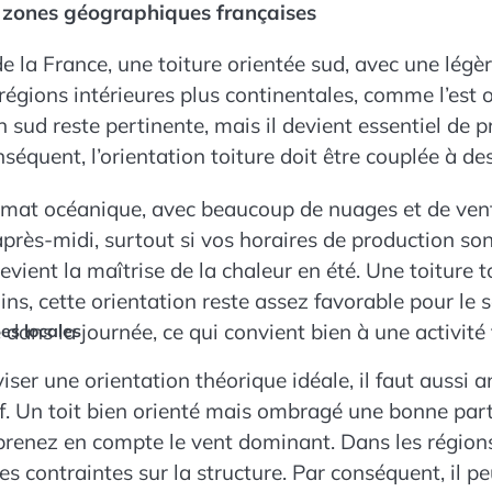
es zones géographiques françaises
 de la France, une toiture orientée sud, avec une lé
 régions intérieures plus continentales, comme l’est o
 sud reste pertinente, mais il devient essentiel de p
séquent, l’orientation toiture doit être couplée à de
climat océanique, avec beaucoup de nuages et de ven
l’après-midi, surtout si vos horaires de production s
evient la maîtrise de la chaleur en été. Une toiture to
ns, cette orientation reste assez favorable pour le s
dans la journée, ce qui convient bien à une activité 
ues locales
 viser une orientation théorique idéale, il faut aussi 
ief. Un toit bien orienté mais ombragé une bonne part
prenez en compte le vent dominant. Dans les régions
s contraintes sur la structure. Par conséquent, il pe