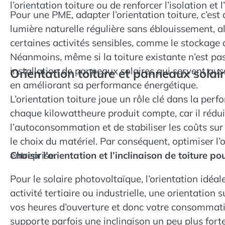
l’orientation toiture ou de renforcer l’isolation et l’
Pour une PME, adapter l’orientation toiture, c’es
lumière naturelle régulière sans éblouissement, a
certaines activités sensibles, comme le stockage d
Néanmoins, même si la toiture existante n’est pas 
installation de panneaux solaires qui servent aus
Orientation toiture et panneaux solair
en améliorant sa performance énergétique.
L’orientation toiture joue un rôle clé dans la pe
chaque kilowattheure produit compte, car il rédui
l’autoconsommation et de stabiliser les coûts sur l
le choix du matériel. Par conséquent, optimiser l’o
entreprise.
Choisir l’orientation et l’inclinaison de toiture p
Pour le solaire photovoltaïque, l’orientation idé
activité tertiaire ou industrielle, une orientation
vos heures d’ouverture et donc votre consommation 
supporte parfois une inclinaison un peu plus forte