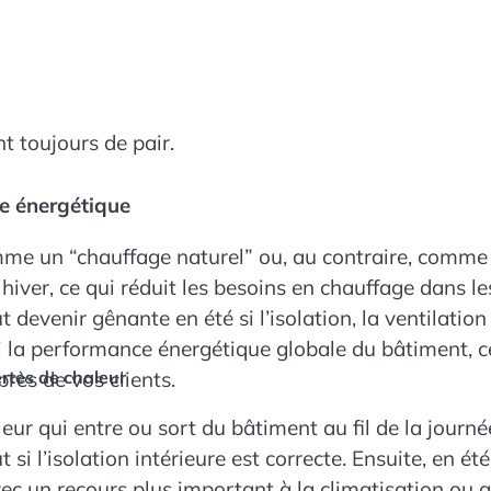
t toujours de pair.
ce énergétique
 comme un “chauffage naturel” ou, au contraire, comme
 hiver, ce qui réduit les besoins en chauffage dans l
devenir gênante en été si l’isolation, la ventilation
 la performance énergétique globale du bâtiment, ce q
rès de vos clients.
ertes de chaleur
leur qui entre ou sort du bâtiment au fil de la journ
 si l’isolation intérieure est correcte. Ensuite, en 
ec un recours plus important à la climatisation ou