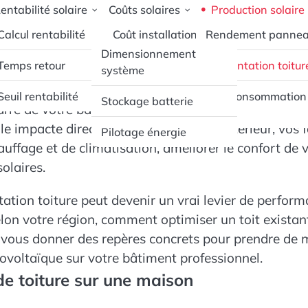
entabilité solaire
Coûts solaires
Production solaire
Optimisation solaire
Calcul rentabilité
Coût installation
Rendement panne
Dimensionnement
Orientation toiture
Temps retour
Coût entretien
Orientation toitur
système
Seuil rentabilité
Aides financières
Autoconsommation
Stockage batterie
ré de votre bâtiment doit travailler pour vous. Pour
totale
le impacte directement votre confort intérieur, vos f
Pilotage énergie
auffage et de climatisation, améliorer le confort de 
olaires.
tation toiture peut devenir un vrai levier de perfor
elon votre région, comment optimiser un toit existant
: vous donner des repères concrets pour prendre de me
tovoltaïque sur votre bâtiment professionnel.
de toiture sur une maison