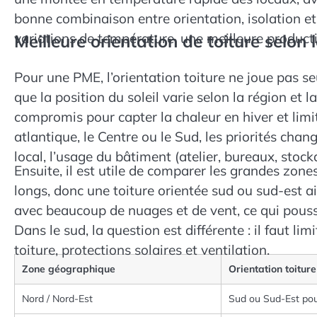
bonne combinaison entre orientation, isolation et
variations de température, une meilleure producti
Meilleure orientation de toiture selon l
Pour une PME, l’orientation toiture ne joue pas se
que la position du soleil varie selon la région et 
compromis pour capter la chaleur en hiver et limi
atlantique, le Centre ou le Sud, les priorités chan
local, l’usage du bâtiment (atelier, bureaux, stock
Ensuite, il est utile de comparer les grandes zones
longs, donc une toiture orientée sud ou sud-est a
avec beaucoup de nuages et de vent, ce qui pousse
Dans le sud, la question est différente : il faut li
toiture, protections solaires et ventilation.
Zone géographique
Orientation toiture
Nord / Nord-Est
Sud ou Sud-Est pour