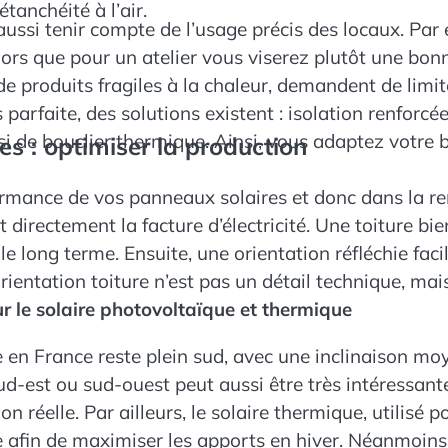
étanchéité à l’air.
t aussi tenir compte de l’usage précis des locaux. P
lors que pour un atelier vous viserez plutôt une bonn
e produits fragiles à la chaleur, demandent de limite
parfaite, des solutions existent : isolation renforcée
si de bouclier thermique. Ainsi, vous adaptez votre b
es : optimiser la production
rformance de vos panneaux solaires et donc dans la r
t directement la facture d’électricité. Une toiture b
e long terme. Ensuite, une orientation réfléchie faci
rientation toiture n’est pas un détail technique, mai
our le solaire photovoltaïque et thermique
ale en France reste plein sud, avec une inclinaison 
 sud-est ou sud-ouest peut aussi être très intéressant
réelle. Par ailleurs, le solaire thermique, utilisé p
 afin de maximiser les apports en hiver. Néanmoins, i