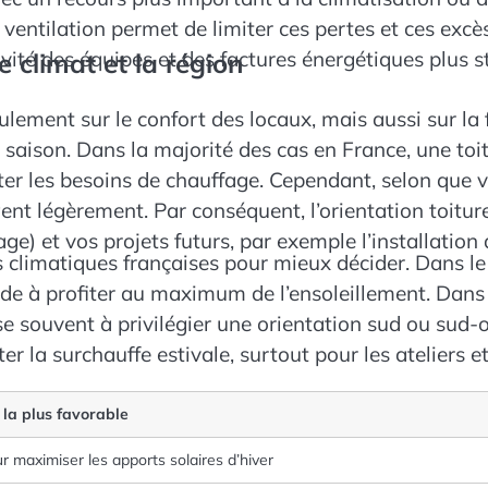
 ventilation permet de limiter ces pertes et ces excè
vité des équipes et des factures énergétiques plus st
e climat et la région
ulement sur le confort des locaux, mais aussi sur la
la saison. Dans la majorité des cas en France, une toi
ter les besoins de chauffage. Cependant, selon que vo
gent légèrement. Par conséquent, l’orientation toiture
age) et vos projets futurs, par exemple l’installatio
 climatiques françaises pour mieux décider. Dans le n
ide à profiter au maximum de l’ensoleillement. Dans 
 souvent à privilégier une orientation sud ou sud-ou
miter la surchauffe estivale, surtout pour les atelier
 la plus favorable
 maximiser les apports solaires d’hiver