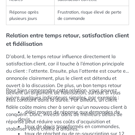
Réponse après
Frustration, risque élevé de perte
plusieurs jours
de commande
Relation entre temps retour, satisfaction client
et fidélisation
D’abord, le temps retour influence directement la
satisfaction client, car il touche à l’émotion principale
du client : l’attente. Ensuite, plus l’attente est courte et
annoncée clairement, plus le client est détendu et
ouvert à la discussion. De plus, un bon temps retour
Pour bien comprendre cette relation, vous pouvez
devient un argument de fidélisation, surtout si vous
suivre quelques indicateurs simples, par exemple :
êtes constant dans la durée. Par ailleurs, un client
fidèle coûte moins cher à servir qu’un nouveau client à
délai moyen de réponse aux demandes de
conquérir. Donc, investir dans de meilleurs délais de
devis,
réponse peut réduire vos coûts d’acquisition et
taux de devis transformés en commandes,
stabiliser votre chiffre d’affaires.
taux de réachat ou de re-souscription sur 12