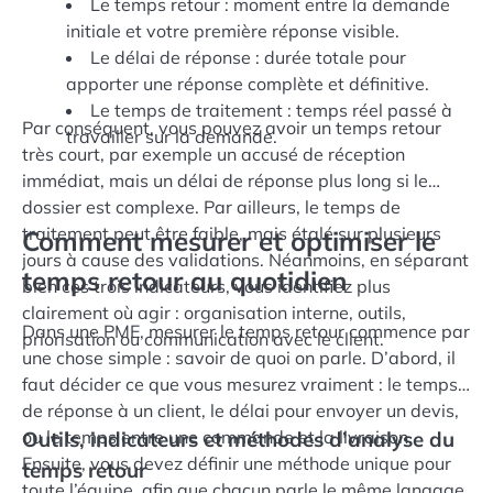
Le temps retour : moment entre la demande
initiale et votre première réponse visible.
Le délai de réponse : durée totale pour
apporter une réponse complète et définitive.
Le temps de traitement : temps réel passé à
Par conséquent, vous pouvez avoir un temps retour
travailler sur la demande.
très court, par exemple un accusé de réception
immédiat, mais un délai de réponse plus long si le
dossier est complexe. Par ailleurs, le temps de
traitement peut être faible, mais étalé sur plusieurs
Comment mesurer et optimiser le
jours à cause des validations. Néanmoins, en séparant
temps retour au quotidien
bien ces trois indicateurs, vous identifiez plus
clairement où agir : organisation interne, outils,
Dans une PME, mesurer le temps retour commence par
priorisation ou communication avec le client.
une chose simple : savoir de quoi on parle. D’abord, il
faut décider ce que vous mesurez vraiment : le temps
de réponse à un client, le délai pour envoyer un devis,
ou le temps entre une commande et la livraison.
Outils, indicateurs et méthodes d’analyse du
Ensuite, vous devez définir une méthode unique pour
temps retour
toute l’équipe, afin que chacun parle le même langage.