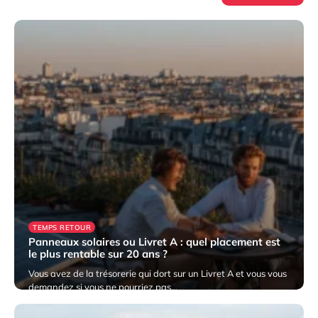
certaines PME utilisent un petit tableau de bord
partagé pour suivre les demandes en cours et vérifier
qu’aucune ne dépasse le délai cible. Finalement, ces
stratégies restent simples à mettre en place, mais
elles améliorent fortement la perception de sérieux, la
satisfaction et la fidélité de vos clients, tout en
sécurisant la rentabilité de vos contrats.
TEMPS RETOUR
Panneaux solaires ou Livret A : quel placement est
le plus rentable sur 20 ans ?
Vous avez de la trésorerie qui dort sur un Livret A et vous vous
demandez si vous ne pourriez pas…