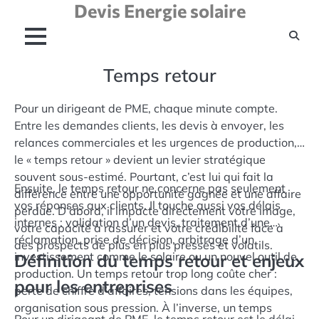
Devis Energie solaire
Skip
to
content
Temps retour
Pour un dirigeant de PME, chaque minute compte.
Entre les demandes clients, les devis à envoyer, les
relances commerciales et les urgences de production,
le « temps retour » devient un levier stratégique
souvent sous-estimé. Pourtant, c’est lui qui fait la
Ensuite, le temps retour ne concerne pas seulement
différence entre une opportunité gagnée et une affaire
vos réponses aux clients. Il touche aussi vos délais
perdue. D’abord, il impacte directement votre image,
internes : validation d’un devis, traitement d’une
votre capacité à rassurer et votre crédibilité face à
réclamation, prise de décision, arbitrage d’un
des prospects de plus en plus pressés et volatils.
investissement comme le solaire ou un nouvel outil de
Définition du temps retour et enjeux
production. Un temps retour trop long coûte cher :
pour les entreprises
perte de chiffre d’affaires, tensions dans les équipes,
organisation sous pression. À l’inverse, un temps