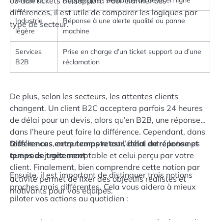
ou aux tickets de support. Pour clarifier ces
différences, il est utile de comparer les logiques par
Industrie
Réponse à une alerte qualité ou panne
type de secteur.
légère
machine
Services
Prise en charge d’un ticket support ou d’une
B2B
réclamation
De plus, selon les secteurs, les attentes clients
changent. Un client B2C acceptera parfois 24 heures
de délai pour un devis, alors qu’en B2B, une réponse
dans l’heure peut faire la différence. Cependant, dans
tous les cas, ce qui compte est l’écart entre le temps
Différences entre temps retour, délai de réponse et
que vous jugez acceptable et celui perçu par votre
temps de traitement
client. Finalement, bien comprendre cette notion par
Ensuite, il est important de distinguer trois notions
activité permet de fixer des objectifs réalistes et
proches mais différentes. Cela vous aidera à mieux
motivants pour vos équipes.
piloter vos actions au quotidien :