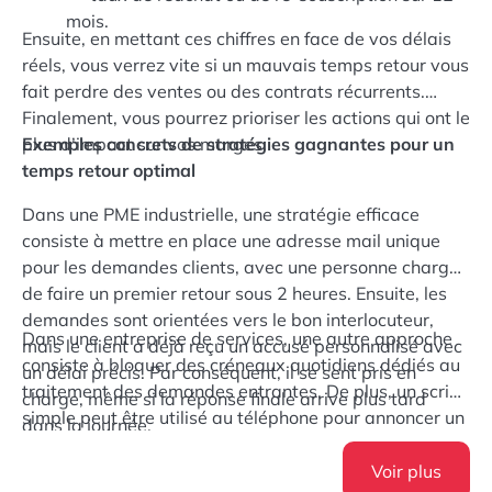
mois.
Ensuite, en mettant ces chiffres en face de vos délais
réels, vous verrez vite si un mauvais temps retour vous
fait perdre des ventes ou des contrats récurrents.
Finalement, vous pourrez prioriser les actions qui ont le
plus d’impact sur vos marges.
Exemples concrets de stratégies gagnantes pour un
temps retour optimal
Dans une PME industrielle, une stratégie efficace
consiste à mettre en place une adresse mail unique
pour les demandes clients, avec une personne chargée
de faire un premier retour sous 2 heures. Ensuite, les
demandes sont orientées vers le bon interlocuteur,
Dans une entreprise de services, une autre approche
mais le client a déjà reçu un accusé personnalisé avec
consiste à bloquer des créneaux quotidiens dédiés au
un délai précis. Par conséquent, il se sent pris en
traitement des demandes entrantes. De plus, un script
charge, même si la réponse finale arrive plus tard
simple peut être utilisé au téléphone pour annoncer un
dans la journée.
délai réaliste et systématique. Néanmoins, l’important
est de tenir la promesse faite au client. Par ailleurs,
Voir plus