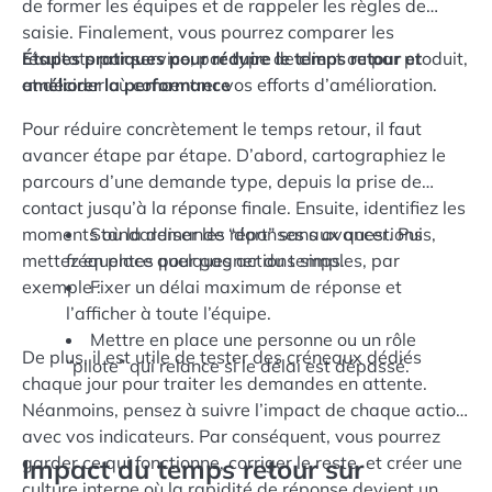
de former les équipes et de rappeler les règles de
saisie. Finalement, vous pourrez comparer les
résultats par service, par type de client ou par produit,
Étapes pratiques pour réduire le temps retour et
et décider où concentrer vos efforts d’amélioration.
améliorer la performance
Pour réduire concrètement le temps retour, il faut
avancer étape par étape. D’abord, cartographiez le
parcours d’une demande type, depuis la prise de
contact jusqu’à la réponse finale. Ensuite, identifiez les
moments où la demande “dort” sans avancer. Puis,
Standardiser les réponses aux questions
mettez en place quelques actions simples, par
fréquentes pour gagner du temps.
exemple :
Fixer un délai maximum de réponse et
l’afficher à toute l’équipe.
Mettre en place une personne ou un rôle
De plus, il est utile de tester des créneaux dédiés
“pilote” qui relance si le délai est dépassé.
chaque jour pour traiter les demandes en attente.
Néanmoins, pensez à suivre l’impact de chaque action
avec vos indicateurs. Par conséquent, vous pourrez
garder ce qui fonctionne, corriger le reste, et créer une
Impact du temps retour sur
culture interne où la rapidité de réponse devient un