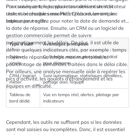
Par conséquent, le temps retour devient un indicateur
Pour suivre ce temps, plusieurs outils existent et
clair, suivi chaque semaine, et plus seulement une
restent accessibles aux PME. D’abord, un simple
impression vague.
tableur peut suffire pour noter la date de demande et
la date de réponse. Ensuite, un CRM ou un logiciel de
gestion commerciale permet de suivre
automatiquement les délais. De plus, il est utile de
Type d’outil
Avantages principaux
définir quelques indicateurs clés, par exemple : temps
moyen de réponse, temps maximum toléré, et
Tableur
Coût faible, mise en place rapide, idéal
simple
pour démarrer
pourcentage de demandes traitées dans le délai cible.
Par ailleurs, une analyse mensuelle aide à repérer les
CRM / logiciel
Suivi automatique, statistiques détaillées,
pics d’activité, les goulots d’étranglement et les
métier
partage avec l’équipe
équipes en difficulté.
Tableau de
Vue en temps réel, alertes, pilotage par
bord dédié
indicateurs
Cependant, les outils ne suffisent pas si les données
sont mal saisies ou incomplètes. Donc, il est essentiel