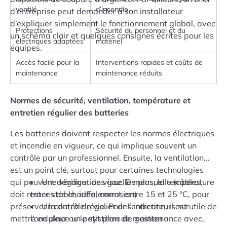
ventilé
d’incendie
d’entreprise peut demander à son installateur
d’expliquer simplement le fonctionnement global, avec
Protections
Sécurité du personnel et du
un schéma clair et quelques consignes écrites pour les
électriques adaptées
matériel
équipes.
Accès facile pour la
Interventions rapides et coûts de
maintenance
maintenance réduits
Normes de sécurité, ventilation, température et
entretien régulier des batteries
Les batteries doivent respecter les normes électriques
et incendie en vigueur, ce qui implique souvent un
contrôle par un professionnel. Ensuite, la ventilation
est un point clé, surtout pour certaines technologies
qui peuvent dégager des gaz. De plus, la température
Une vérification visuelle mensuelle (câbles,
doit rester stable, idéalement entre 15 et 25 °C, pour
traces de chauffe, corrosion)
préserver la durée de vie. Pour l’entretien, il est utile de
Un contrôle régulier des indicateurs sur
mettre en place un petit plan de maintenance avec,
l’onduleur ou le système de gestion