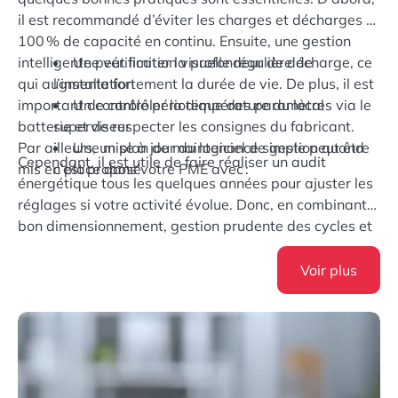
il est recommandé d’éviter les charges et décharges à
100 % de capacité en continu. Ensuite, une gestion
intelligente peut limiter la profondeur de décharge, ce
Une vérification visuelle régulière de
qui augmente fortement la durée de vie. De plus, il est
l’installation
important de contrôler la température du local
Un contrôle périodique des paramètres via le
batterie et de respecter les consignes du fabricant.
superviseur
Par ailleurs, un plan de maintenance simple peut être
Une mise à jour du logiciel de gestion quand
Cependant, il est utile de faire réaliser un audit
mis en place dans votre PME avec :
c’est proposé
énergétique tous les quelques années pour ajuster les
réglages si votre activité évolue. Donc, en combinant
bon dimensionnement, gestion prudente des cycles et
suivi régulier, vous sécurisez la performance de vos
batteries et améliorez la rentabilité globale de votre
Voir plus
système énergétique.