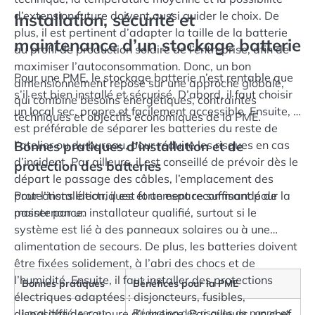
d’extension future doivent aussi guider le choix. De
Installation, sécurité et
plus, il est pertinent d’adapter la taille de la batterie
maintenance d’un stockage batterie
au profil de production solaire de l’entreprise, afin de
maximiser l’autoconsommation. Donc, un bon
Pour une PME, le stockage batterie n’est rentable que
dimensionnement repose sur une approche globale,
s’il est bien installé et sécurisé. D’abord, il faut choisir
qui combine besoins énergétiques, contraintes
un local sec, propre et facilement accessible. Ensuite, il
techniques et objectifs économiques de la PME.
est préférable de séparer les batteries du reste de
l’atelier ou du bureau, pour réduire les risques en cas
Bonnes pratiques d’installation et de
d’incident. Par ailleurs, il est conseillé de prévoir dès le
protection des batteries
départ le passage des câbles, l’emplacement des
protections électriques et un espace suffisant pour la
Pour l’installation, il est fortement recommandé de
maintenance.
passer par un installateur qualifié, surtout si le
système est lié à des panneaux solaires ou à une
alimentation de secours. De plus, les batteries doivent
être fixées solidement, à l’abri des chocs et de
l’humidité. Ensuite, il faut installer des protections
Bonnes pratiques
Bénéfices pour la PME
électriques adaptées : disjoncteurs, fusibles,
dispositifs de coupure d’urgence. Par ailleurs, un chef
Local dédié, sec et
Réduction des risques de panne et