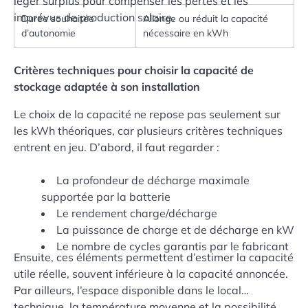
léger surplus pour compenser les pertes et les
imprévus de production solaire.
Durée souhaitée
Allonge ou réduit la capacité
d’autonomie
nécessaire en kWh
Critères techniques pour choisir la capacité de
stockage adaptée à son installation
Le choix de la capacité ne repose pas seulement sur
les kWh théoriques, car plusieurs critères techniques
entrent en jeu. D’abord, il faut regarder :
La profondeur de décharge maximale
supportée par la batterie
Le rendement charge/décharge
La puissance de charge et de décharge en kW
Le nombre de cycles garantis par le fabricant
Ensuite, ces éléments permettent d’estimer la capacité
utile réelle, souvent inférieure à la capacité annoncée.
Par ailleurs, l’espace disponible dans le local
technique, la température moyenne et la possibilité