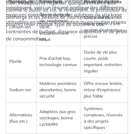
artisanal, petite industrie, bureaux de services. Par
Technologie
Points forts
Points de vigilance
clair, vous pouvez regarder quelques critères clés
conséquent, voici un résumé pratique des différences
comme la durée de vie, le rendement, la profondeur de
majeures entre les principales solutions de stockage
Bonne durée de
décharge et les besoins de maintenance. Ainsi, vous
Coût initial plus
vie, rendement
utilisables en autoconsommation ou en soutien réseau
élevé, besoin d’une
pourrez relier chaque type de batterie à vos
Lithium-ion
élevé,
:
gestion électronique
contraintes de budget, d’espace disponible et de profil
encombrement
précise
de consommation.
réduit
Durée de vie plus
Prix d’achat bas,
courte, poids
Plomb
technologie connue
important, entretien
régulier
Matières premières
Offre encore limitée,
Sodium-ion
abondantes, bonne
retour d’expérience
sécurité
plus faible
Systèmes
Adaptées aux gros
Alternatives
complexes, réservés
stockages, bonne
(flux, etc.)
à des projets
cyclabilité
spécifiques