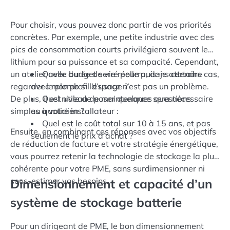
Pour choisir, vous pouvez donc partir de vos priorités
concrètes. Par exemple, une petite industrie avec des
pics de consommation courts privilégiera souvent le
lithium pour sa puissance et sa compacité. Cependant,
un atelier avec budget serré pourra, dans certains cas,
Quelle durée de vie réelle puis-je attendre
regarder le plomb si l’espace n’est pas un problème.
avec mon profil d’usage ?
De plus, il est utile de poser quelques questions
Quel niveau de maintenance sera nécessaire
simples à votre installateur :
au quotidien ?
Quel est le coût total sur 10 à 15 ans, et pas
Ensuite, en combinant ces réponses avec vos objectifs
seulement le prix d’achat ?
de réduction de facture et votre stratégie énergétique,
vous pourrez retenir la technologie de stockage la plus
cohérente pour votre PME, sans surdimensionner ni
sous-estimer vos besoins.
Dimensionnement et capacité d’un
système de stockage batterie
Pour un dirigeant de PME, le bon dimensionnement