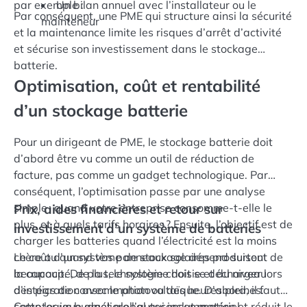
par exemple :
Un bilan annuel avec l’installateur ou le
Par conséquent, une PME qui structure ainsi la sécurité
mainteneur
et la maintenance limite les risques d’arrêt d’activité
et sécurise son investissement dans le stockage
batterie.
Optimisation, coût et rentabilité
d’un stockage batterie
Pour un dirigeant de PME, le stockage batterie doit
d’abord être vu comme un outil de réduction de
facture, pas comme un gadget technologique. Par
conséquent, l’optimisation passe par une analyse
simple : quand votre entreprise consomme-t-elle le
Prix, aides financières et retour sur
plus, et à quels tarifs horaires ? Ensuite, l’objectif est de
investissement d’un système de batteries
charger les batteries quand l’électricité est la moins
chère ou quand vos panneaux solaires produisent
Le coût d’un système de stockage dépend surtout de
beaucoup. De plus, le système doit se décharger lors
la capacité, de la technologie choisie et du niveau
des pics de consommation ou des heures pleines.
d’intégration avec le photovoltaïque. D’abord, il faut
Cette logique améliore l’autoconsommation et réduit le
compter un budget global qui inclut matériel,