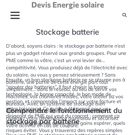
Devis Energie solaire
Skip
to
content
Stockage batterie
D’abord, soyons clairs : le stockage par batterie n’est
plus un gadget réservé aux grands groupes. Pour une
PME comme la vôtre, c’est un vrai levier de
compétitivité. Vous produisez déjà de l’électricité avec
du solaire, ou vous y pensez sérieusement ? Sans
Ensuite, un bon stockage batterie ne se résume pas à
batterie, une partie de cette énergie part tout
“ajouter des batteries”. Il faut choisir la bonne
simplement… dans le réseau, au lieu de servir vos
technologie, la bonne capacité, le bon mode de
machines, vos chambres froides, votre atelier ou vos
gestion, et comprendre l’impact sur votre facture et
bureaux. Avec un système de stockage bien
votre trésorerie. Ce guide a été pensé pour un
Comprendre le fonctionnement du
dimensionné, vous lissez votre consommation,
dirigeant de PME qui veut du concret : comment ça
réduisez votre dépendance au réseau et sécurisez
stockage par batterie
marche, combien ça coûte, quels gains espérer, quels
votre activité en cas de coupure.
risques éviter. Vous y trouverez des repères simples